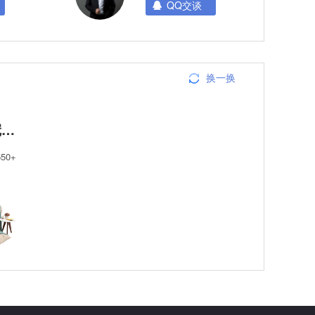
QQ交谈
换一换
户
650+