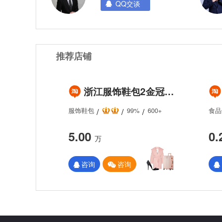
QQ交谈
推荐店铺
浙江服饰鞋包2金冠企业淘宝店铺出售/转让 粉丝数量110200左右 协议变更配合过户 保证金无需退还 纯实体交易
服饰鞋包
99%
600+
食品
0.
5.00
万
咨询
咨询