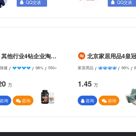
QQ交谈
QQ交谈
其他行业4钻企业淘宝店铺出售/转让 协议变更配合过户 有老店标
北京家居用品4皇冠个人淘宝店铺转让/买卖，满足协议过
保健
98%
550+
家居用品
99%
20
1.45
万
万
咨询
咨询
咨询
咨询