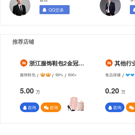
QQ交谈
推荐店铺
浙江服饰鞋包2金冠企业淘宝店铺出售/转让 粉丝数量110200左右 协议变更配合过户 保证金无需退还 纯实体交易
其他行业4钻企业淘宝店铺
服饰鞋包
99%
600+
食品保健
0.20
5.00
万
万
咨询
咨询
咨询