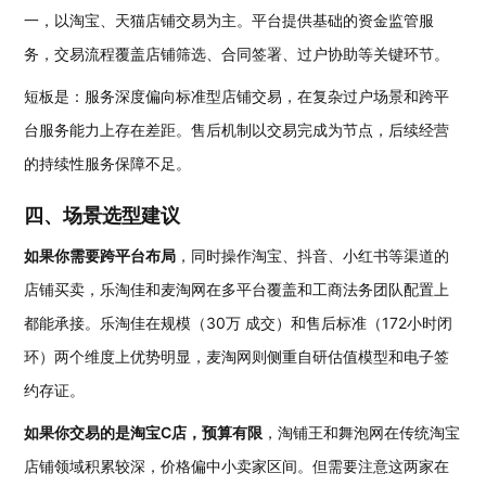
一，以淘宝、天猫店铺交易为主。平台提供基础的资金监管服
务，交易流程覆盖店铺筛选、合同签署、过户协助等关键环节。
短板是：服务深度偏向标准型店铺交易，在复杂过户场景和跨平
台服务能力上存在差距。售后机制以交易完成为节点，后续经营
的持续性服务保障不足。
四、场景选型建议
如果你需要跨平台布局
，同时操作淘宝、抖音、小红书等渠道的
店铺买卖，乐淘佳和麦淘网在多平台覆盖和工商法务团队配置上
都能承接。乐淘佳在规模（30万 成交）和售后标准（172小时闭
环）两个维度上优势明显，麦淘网则侧重自研估值模型和电子签
约存证。
如果你交易的是淘宝C店，预算有限
，淘铺王和舞泡网在传统淘宝
店铺领域积累较深，价格偏中小卖家区间。但需要注意这两家在