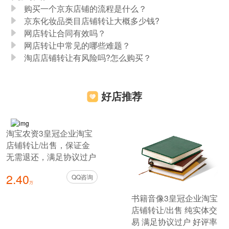
购买一个京东店铺的流程是什么？
京东化妆品类目店铺转让大概多少钱?
网店转让合同有效吗？
网店转让中常见的哪些难题？
淘店店铺转让有风险吗?怎么购买？
好店推荐
淘宝农资3皇冠企业淘宝
店铺转让/出售，保证金
无需退还，满足协议过户
2.40
QQ咨询
万
书籍音像3皇冠企业淘宝
店铺转让/出售 纯实体交
易 满足协议过户 好评率