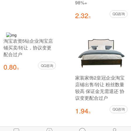
98%+
2.32
QQ咨询
万
淘宝农资5钻企业淘宝店
铺买卖/转让，协议变更
配合过户
0.80
QQ咨询
万
家装家饰2皇冠企业淘宝
店铺出售/转让 粉丝数量
较高 保证金无需退还 协
议变更配合过户
1.94
QQ咨询
万