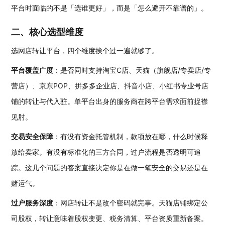
平台时面临的不是「选谁更好」，而是「怎么避开不靠谱的」。
二、核心选型维度
选网店转让平台，四个维度挨个过一遍就够了。
平台覆盖广度
：是否同时支持淘宝C店、天猫（旗舰店/专卖店/专
营店）、京东POP、拼多多企业店、抖音小店、小红书专业号店
铺的转让与代入驻。单平台出身的服务商在跨平台需求面前捉襟
见肘。
交易安全保障
：有没有资金托管机制，款项放在哪，什么时候释
放给卖家。有没有标准化的三方合同，过户流程是否透明可追
踪。这几个问题的答案直接决定你是在做一笔安全的交易还是在
赌运气。
过户服务深度
：网店转让不是改个密码就完事。天猫店铺绑定公
司股权，转让意味着股权变更、税务清算、平台资质重新备案。