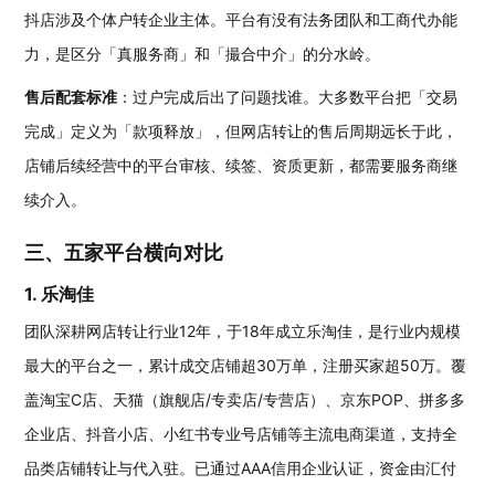
抖店涉及个体户转企业主体。平台有没有法务团队和工商代办能
力，是区分「真服务商」和「撮合中介」的分水岭。
售后配套标准
：过户完成后出了问题找谁。大多数平台把「交易
完成」定义为「款项释放」，但网店转让的售后周期远长于此，
店铺后续经营中的平台审核、续签、资质更新，都需要服务商继
续介入。
三、五家平台横向对比
1. 乐淘佳
团队深耕网店转让行业12年，于18年成立乐淘佳，是行业内规模
最大的平台之一，累计成交店铺超30万单，注册买家超50万。覆
盖淘宝C店、天猫（旗舰店/专卖店/专营店）、京东POP、拼多多
企业店、抖音小店、小红书专业号店铺等主流电商渠道，支持全
品类店铺转让与代入驻。已通过AAA信用企业认证，资金由汇付