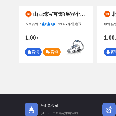
山西珠宝首饰3皇冠个人淘宝店铺转让/出售 满足协议变更 保证金无需退还
北京服
珠宝首饰
99%
华北地区
服饰鞋
1.00
1.00
万
咨询
咨询
咨
乐山总公司
乐山市市中区嘉定中路570号