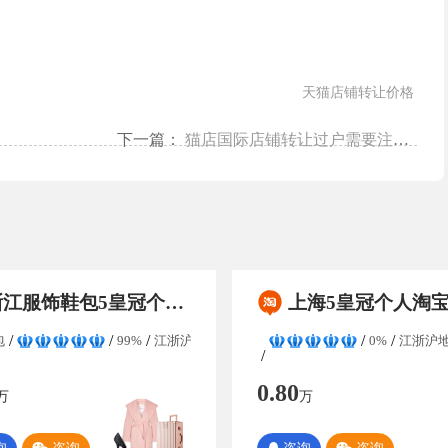
天猫店铺转让价格
下一篇：
猫店国际店铺转让过户需要注意什么？
饰鞋包5皇冠个人淘宝店铺转让/出售 纯实体交易 保证金无需退还 协议变更过户
上海5皇冠个人淘宝店铺转让/买卖，保证金无需退还，粉丝数量较高，协议变
包
99%
江浙沪地区
0%
江浙沪
0.80
万
万