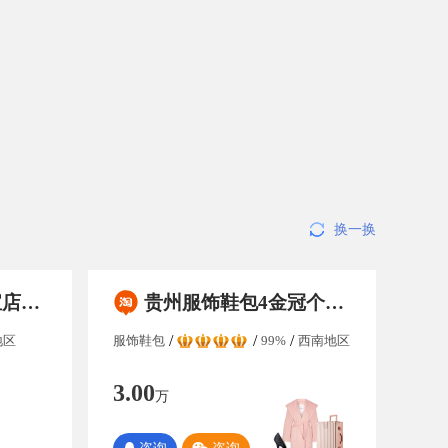
换一换
更配合过户
贵州服饰鞋包4金冠个人淘宝店铺出售/买卖，纯实体交易，保证金无需退还，好评率高于99%，满足协议变更，粉丝数量1300左右
地区
服饰鞋包
99%
西南地区
3.00
万