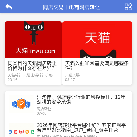
网店交易丨电商网店转让干货-乐淘佳网店转让平台
同类目的天猫网店转让
天猫入驻通常需要满足哪些条
价格为什么存在差异？
件？
天猫转让,天猫店铺转让价格
天猫入驻
03-16
03-17
乐淘佳，网店转让行业的风控标杆，12年
深耕的安全承诺
网店转让
07-08
2026年网店转让平台哪个好？五家正规平
台选型对比指南_过户_合同_资金托管