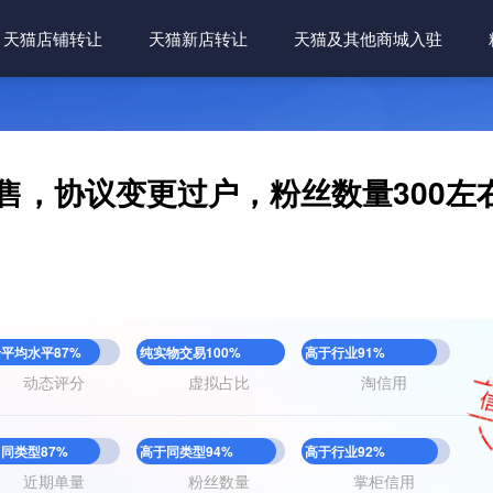
天猫店铺转让
天猫新店转让
天猫及其他商城入驻
售，协议变更过户，粉丝数量300左
平均水平87%
纯实物交易100%
高于行业91%
动态评分
虚拟占比
淘信用
同类型87%
高于同类型94%
高于行业92%
近期单量
粉丝数量
掌柜信用