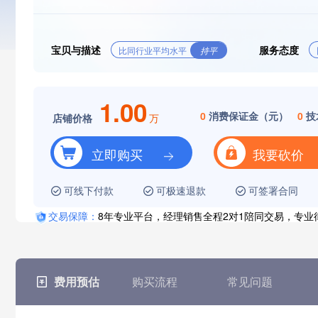
宝贝与描述
服务态度
比同行业平均水平
持平
1.00
0
消费保证金（元）
0
技
店铺价格
万
立即购买
我要砍价
可线下付款
可极速退款
可签署合同
交易保障：
8年专业平台，经理销售全程2对1陪同交易，专
费用预估
购买流程
常见问题