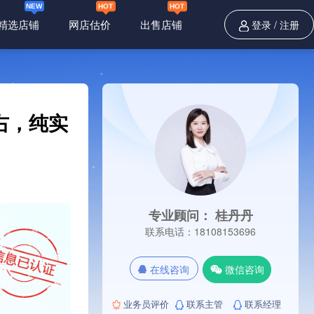
精选店铺
网店估价
出售店铺
登录
/
注册
右，纯实
专业顾问： 桂丹丹
联系电话：18108153696
在线咨询
微信咨询
业务员评价
联系主管
联系经理