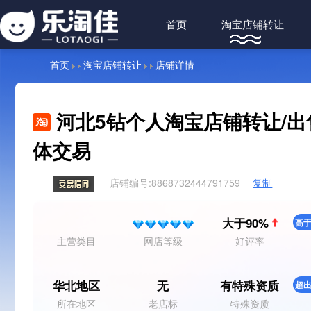
首页
淘宝店铺转让
首页
淘宝店铺转让
店铺详情
河北5钻个人淘宝店铺转让/出
体交易
店铺编号:
8868732444791759
复制
大于90%
高于
主营类目
网店等级
好评率
华北地区
无
有特殊资质
超出
所在地区
老店标
特殊资质