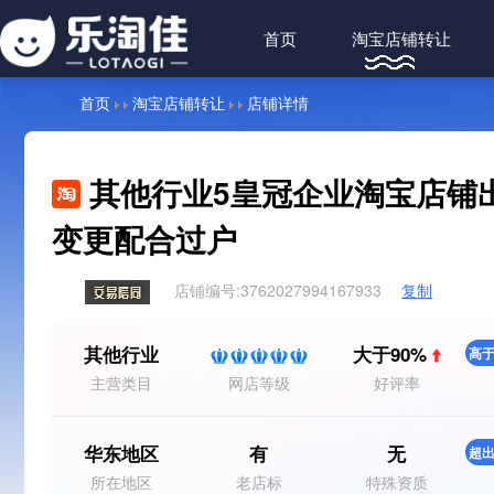
首页
淘宝店铺转让
首页
淘宝店铺转让
店铺详情
其他行业5皇冠企业淘宝店铺出
变更配合过户
店铺编号:
3762027994167933
复制
其他行业
大于90%
高于
主营类目
网店等级
好评率
华东地区
有
无
超出
所在地区
老店标
特殊资质