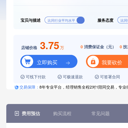
宝贝与描述
服务态度
比同行业平均水平
比同
3.75
0
消费保证金（元）
0
技
店铺价格
万
立即购买
我要砍价
可线下付款
可极速退款
可签署合同
交易保障：
8年专业平台，经理销售全程2对1陪同交易，专
费用预估
购买流程
常见问题