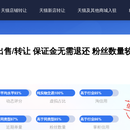
天猫店铺转让
天猫新店转让
天猫及其他商城入驻
售/转让 保证金无需退还 粉丝数量较
平均水平93%
纯实物交易100%
高于行业85%
动态评分
虚拟占比
淘信用
同类型87%
高于同类型85%
高于行业86%
近期单量
粉丝数量
掌柜信用