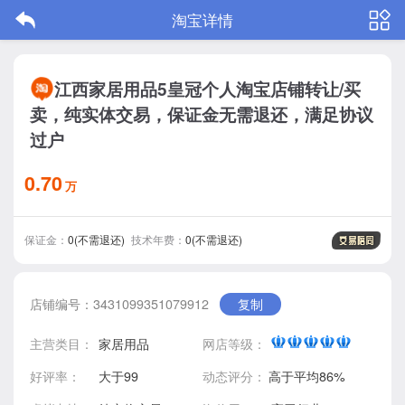
淘宝详情
江西家居用品5皇冠个人淘宝店铺转让/买
卖，纯实体交易，保证金无需退还，满足协议
过户
0.70
万
保证金：
0(不需退还)
技术年费：
0(不需退还)
店铺编号：3431099351079912
复制
主营类目：
家居用品
网店等级：
好评率：
大于99
动态评分：
高于平均86%