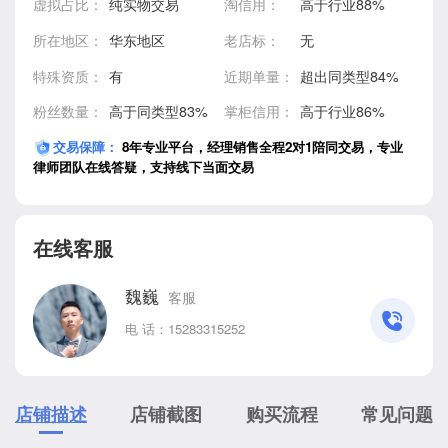
虚拟占比：
纯实物交易
淘信用：
高于行业88%
所在地区：
华东地区
老店标：
无
特殊资质：
有
近期单量：
超出同类型84%
粉丝数量：
高于同类型83%
掌柜信用：
高于行业86%
交易保障：
8年专业平台，经理销售全程2对1陪同交易，专业
律师团队在线答疑，支持线下当面交易
在线客服
魏巍
客服
电 话：
15283315252
店铺描述
店铺截图
购买流程
常见问题