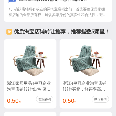
来的注册人的，有的买家会在平台进行贷款，然后逾期不还，
1、确认店铺所有权在购买淘宝店铺之前，首先要确保卖家拥
最后可能会算在最开始的注册人的头上，所以卖家千万记得把
有店铺的全部所有权。确认卖家身份的真实性和合法性，避免
贷款功能关闭。 4、当面检查店铺信息。正式交易的时候，卖
遇到诈骗或纠纷。2、检查店铺经营状况在选择转让店铺时，
家会把自己店铺的相关资料都给到买家，所以买家需要当面检
受让方需要了解店铺的经营状况，包括店铺的信誉等级、好评
查清楚，看看是不是和之前沟通的内容一致，因为一旦离开，
优质淘宝店铺转让推荐，推荐指数5颗星！
率、经营类目、历史销售数据等信息。这些信息有助于受让方
发现任何问题卖家可能都拒绝承认，那么就会相当麻烦，所以
评估店铺的价值和潜力，以及制定合理的经营策略。3、确认
大家一定不要怕麻烦，一定要检查清楚再确定签字。
店铺是否符合转让要求淘宝平台对店铺转让有相关规定和限
制，需要确认所购买的店铺是否符合转让要求。例如，店铺是
否存在违规行为、是否签署了相关协议等。确保转让的合法性
和后续经营的稳定性。4、签订转让合同在进行淘宝店铺转让
时，双方需要签订规范的转让协议。协议中应明确双方的权利
和义务，包括店铺的所有权、经营状况、违规记录、费用结算
等方面的内容。签订转让协议有助于保障双方的权益，避免因
浙江家居用品4皇冠企业
浙江4皇冠企业淘宝店铺
口头约定不明确而产生纠纷。5、处理关联信息在购买淘宝店
铺后，需要对相关联的信息进行处理。例如，更换绑定手机
淘宝店铺转让/出售 保证
转让/买卖，好评率高于
号、邮箱、支付宝账号等，确保个人信息的安全性和店铺经营
金无需退还 协议变更配
99%，满足协议过户
0.50
0.50
微信咨询
微信咨询
的连续性。6、了解淘宝平台规则和政策在进行淘宝店铺转让
合过户 纯实体交易 好评
万
万
后，需要充分了解淘宝平台的规则和政策。遵守平台规定，确
率高于99%
保店铺的正常运营，避免因违规行为导致被封店或处罚。 如还