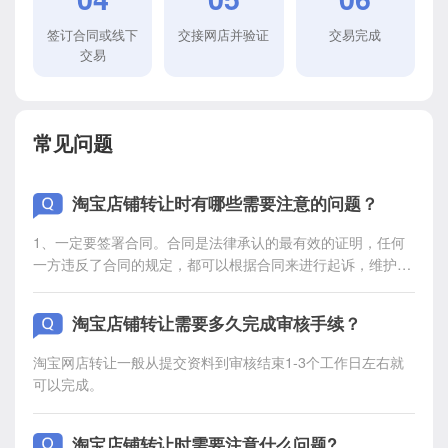
签订合同或线下
交接网店并验证
交易完成
交易
常见问题
淘宝店铺转让时有哪些需要注意的问题？
1、一定要签署合同。合同是法律承认的最有效的证明，任何
一方违反了合同的规定，都可以根据合同来进行起诉，维护自
身的合法权益，并且签订合同时，建议找律师签订，把所有转
让店铺该提供的信息都在合同里写清楚，避免后续的麻烦。
淘宝店铺转让需要多久完成审核手续？
2、不要私下交易。上面提到很多人会选择私下进行交易，不
是说就建议让大家私下直接交易，而是要基于彼此都非常熟悉
淘宝网店转让一般从提交资料到审核结束1-3个工作日左右就
的基础下才可以，如果是不熟悉的人，我们并不清楚对方的底
可以完成。
细，贸然交易的话，到时候面临的可能是人财两空的情况，所
以大家一定要注意。 3、卖家记得关闭贷款功能。因为在淘宝
注册的信息是无法更改的，即使转让后，一切信息还是属于原
淘宝店铺转让时需要注意什么问题?